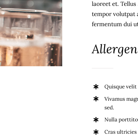
laoreet et. Tellu
tempor volutpat
fermentum dui ut 
Allergen
Quisque velit 
Vivamus magna
sed.
Nulla porttit
Cras ultricies