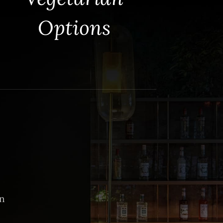
Options
on