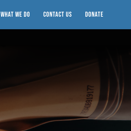
What we do
Contact Us
Donate